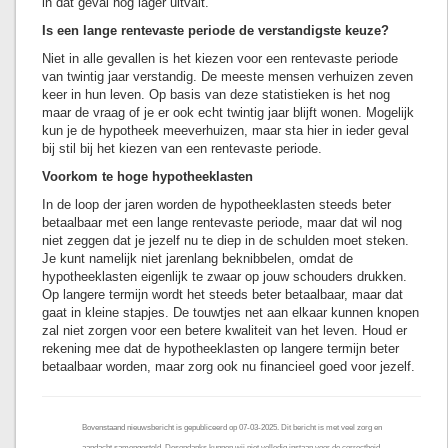
in dat geval nog lager uitvalt.
Is een lange rentevaste periode de verstandigste keuze?
Niet in alle gevallen is het kiezen voor een rentevaste periode
van twintig jaar verstandig. De meeste mensen verhuizen zeven
keer in hun leven. Op basis van deze statistieken is het nog
maar de vraag of je er ook echt twintig jaar blijft wonen. Mogelijk
kun je de hypotheek meeverhuizen, maar sta hier in ieder geval
bij stil bij het kiezen van een rentevaste periode.
Voorkom te hoge hypotheeklasten
In de loop der jaren worden de hypotheeklasten steeds beter
betaalbaar met een lange rentevaste periode, maar dat wil nog
niet zeggen dat je jezelf nu te diep in de schulden moet steken.
Je kunt namelijk niet jarenlang beknibbelen, omdat de
hypotheeklasten eigenlijk te zwaar op jouw schouders drukken.
Op langere termijn wordt het steeds beter betaalbaar, maar dat
gaat in kleine stapjes. De touwtjes net aan elkaar kunnen knopen
zal niet zorgen voor een betere kwaliteit van het leven. Houd er
rekening mee dat de hypotheeklasten op langere termijn beter
betaalbaar worden, maar zorg ook nu financieel goed voor jezelf.
Bovenstaand nieuwsbericht is gepubliceerd op 07-03-2025. Dit bericht is met veel zorg en
aandacht samengesteld. Desondanks kunnen wij niet volledig instaan voor de correctheid,