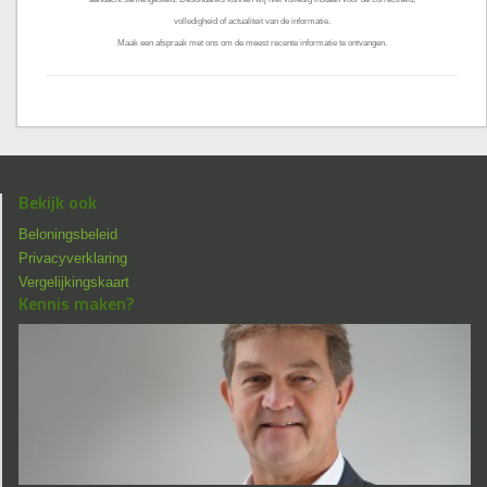
volledigheid of actualiteit van de informatie.
Maak een afspraak met ons om de meest recente informatie te ontvangen.
Bekijk ook
Beloningsbeleid
Privacyverklaring
Vergelijkingskaart
Kennis maken?