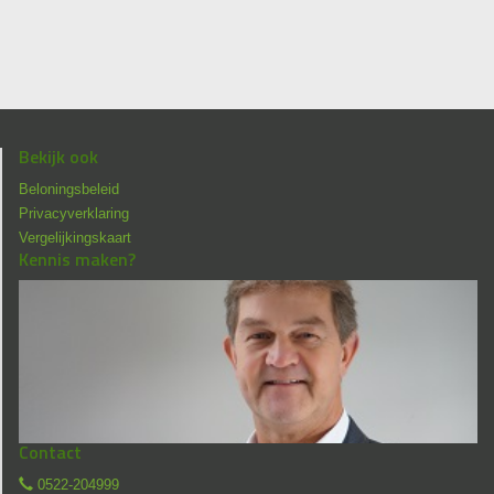
Bekijk ook
Beloningsbeleid
Privacyverklaring
Vergelijkingskaart
Kennis maken?
Contact
0522-204999