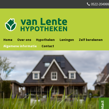
0522-204999
Home
Over ons
Hypotheken
Leningen
Zelf berekenen
Algemene informatie
Contact