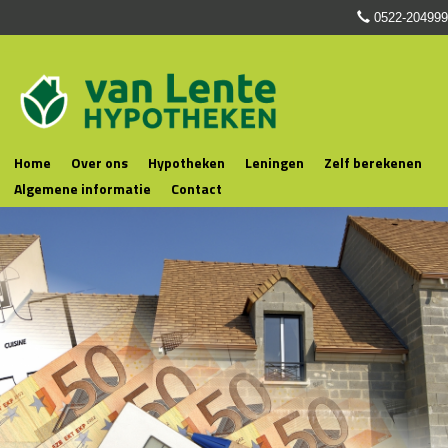
0522-204999
Home
Over ons
Hypotheken
Leningen
Zelf berekenen
Algemene informatie
Contact