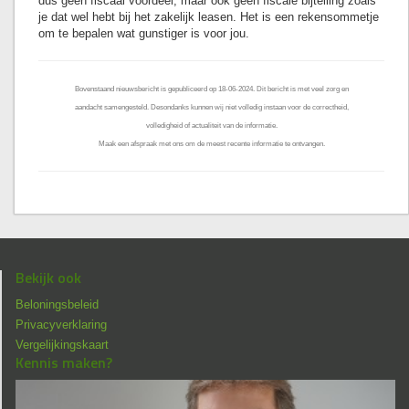
dus geen fiscaal voordeel, maar ook geen fiscale bijtelling zoals
je dat wel hebt bij het zakelijk leasen. Het is een rekensommetje
om te bepalen wat gunstiger is voor jou.
Bovenstaand nieuwsbericht is gepubliceerd op 18-06-2024. Dit bericht is met veel zorg en
aandacht samengesteld. Desondanks kunnen wij niet volledig instaan voor de correctheid,
volledigheid of actualiteit van de informatie.
Maak een afspraak met ons om de meest recente informatie te ontvangen.
Bekijk ook
Beloningsbeleid
Privacyverklaring
Vergelijkingskaart
Kennis maken?